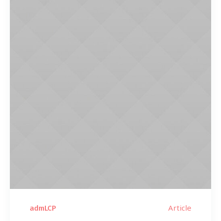
Article
admLCP