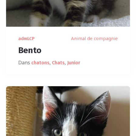
Animal de compagnie
admLCP
Bento
Dans
,
,
chatons
Chats
Junior