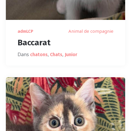
Animal de compagnie
admLCP
Baccarat
Dans
,
,
chatons
Chats
Junior