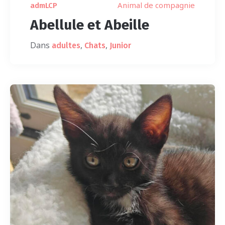
Animal de compagnie
admLCP
Abellule et Abeille
Dans
,
,
adultes
Chats
Junior