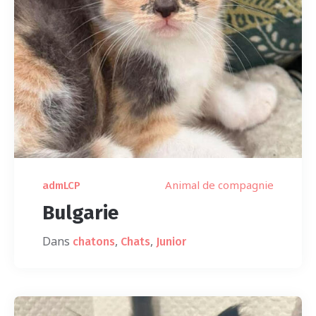
Animal de compagnie
admLCP
Bulgarie
Dans
,
,
chatons
Chats
Junior