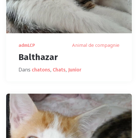
Animal de compagnie
admLCP
Balthazar
Dans
,
,
chatons
Chats
Junior