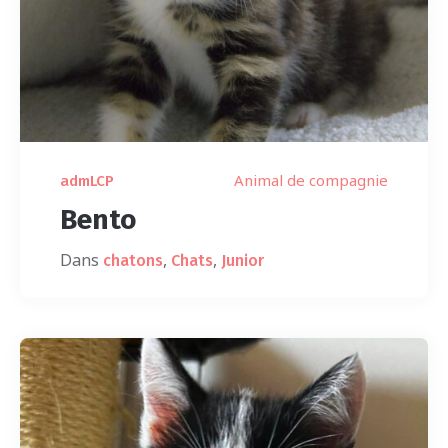
Animal de compagnie
admLCP
Bento
Dans
,
,
chatons
Chats
Junior