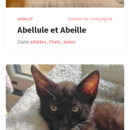
Animal de compagnie
admLCP
Abellule et Abeille
Dans
,
,
adultes
Chats
Junior