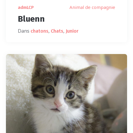
Animal de compagnie
admLCP
Bluenn
Dans
,
,
chatons
Chats
Junior