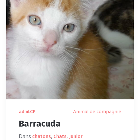
Animal de compagnie
admLCP
Barracuda
Dans
,
,
chatons
Chats
Junior