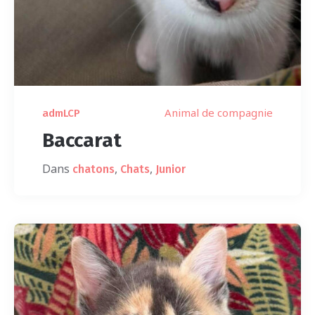
Animal de compagnie
admLCP
Baccarat
Dans
,
,
chatons
Chats
Junior