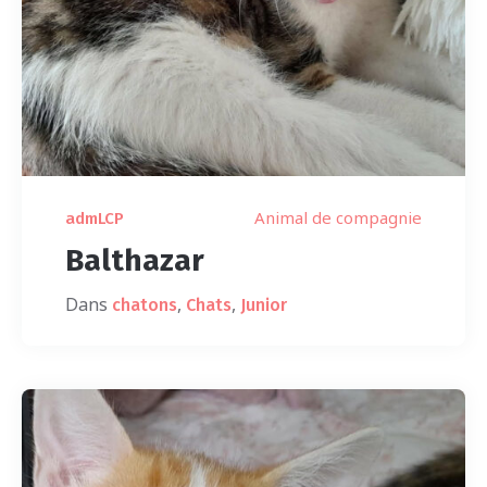
Animal de compagnie
admLCP
Balthazar
Dans
,
,
chatons
Chats
Junior