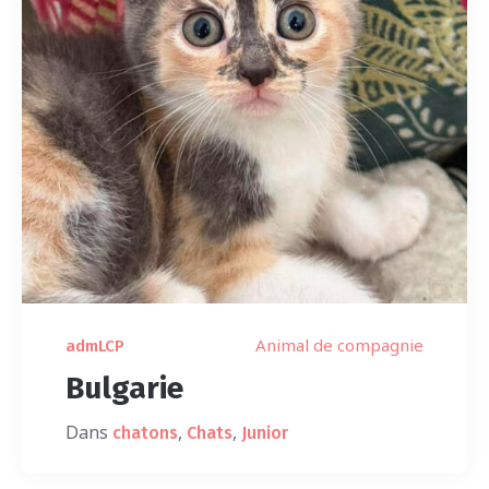
Animal de compagnie
admLCP
Bulgarie
Dans
,
,
chatons
Chats
Junior