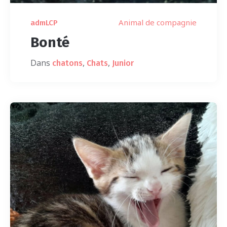
Animal de compagnie
admLCP
Bonté
Dans
,
,
chatons
Chats
Junior