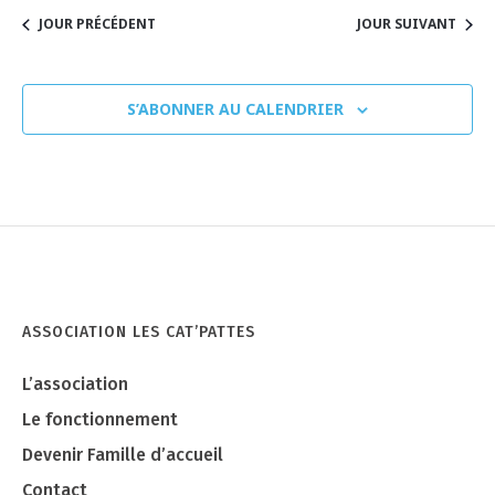
v
JOUR PRÉCÉDENT
JOUR SUIVANT
u
S’ABONNER AU CALENDRIER
e
s
É
v
è
n
ASSOCIATION LES CAT’PATTES
e
L’association
Le fonctionnement
m
Devenir Famille d’accueil
e
Contact