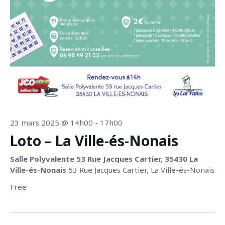
n
u
a
e
a
t
e
s
v
.
É
i
v
g
è
a
n
t
e
23 mars 2025 @ 14h00
-
17h00
m
i
Loto – La Ville-és-Nonais
e
o
Salle Polyvalente 53 Rue Jacques Cartier, 35430 La
n
Ville-és-Nonais
53 Rue Jacques Cartier, La Ville-és-Nonais
n
t
Free
d
e