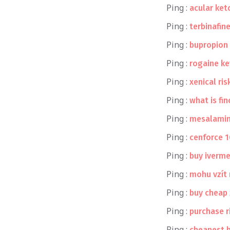
Ping :
acular ket
Ping :
terbinafin
Ping :
bupropion 
Ping :
rogaine ke
Ping :
xenical ris
Ping :
what is fin
Ping :
mesalamin
Ping :
cenforce 1
Ping :
buy iverme
Ping :
mohu vzít
Ping :
buy cheap 
Ping :
purchase r
Ping :
cheapest b