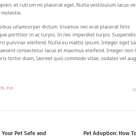
apien, et rutrum mi placerat eget. Nulla vestibulum lacus ve
 molestie.
pibus ullamcorper dictum. Vivamus nec erat placerat felis
que porttitor in ac turpis. In nec imperdiet turpis. Suspendi
orci pulvinar eleifend. Nulla eu mattis ipsum. Integer eget sa
raesent consectetur lacus et maximus eleifend. Integer non 
ris tortor diam, laoreet quis commodo vitae, sodales vel aug
lth
,
Pet
p Your Pet Safe and
Pet Adoption: How T