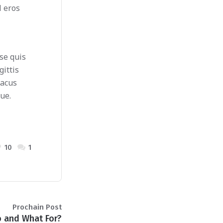
l eros
sse quis
gittis
lacus
ue.
10
1
Prochain Post
o and What For?