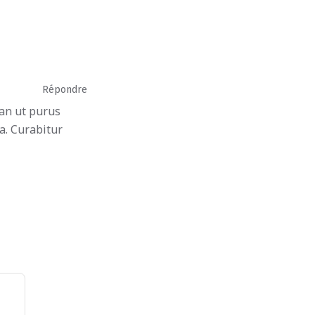
Répondre
san ut purus
la. Curabitur