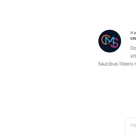
29 j
cm
Do
vi
faucibus libero n