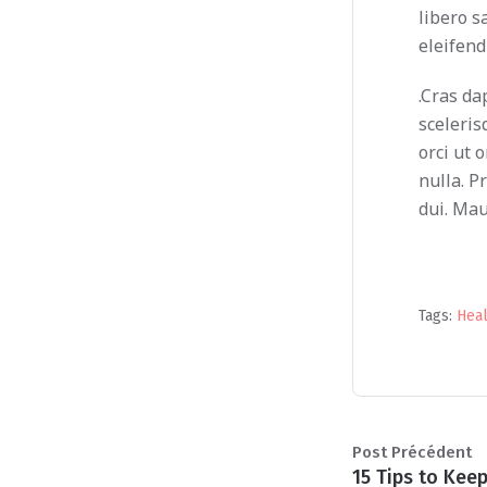
libero s
eleifend
.Cras da
sceleris
orci ut 
nulla. P
dui. Mau
Tags:
Hea
Post Précédent
15 Tips to Kee