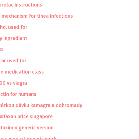
orolac instructions
e mechanism for tinea infections
hcl used for
y ingredient
ks
car used for
e medication class
00 vs viagra
ctin for humans
 nízkou dávku kamagra a dohromady
xifaxan price singapore
ifaximin generic version
uy avodart generic work