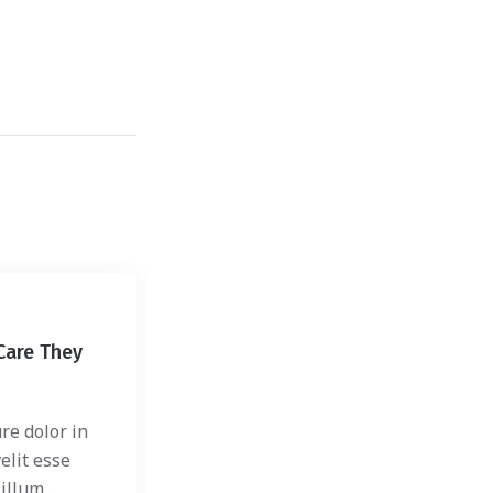
Shelter
Care They
How to: Safely Bring Home
Shelter Dog
re dolor in
Duis autem vel eum iriure dolor in
elit esse
hendrerit in vulputate velit esse
llum...
molestie consequat, vel illum...