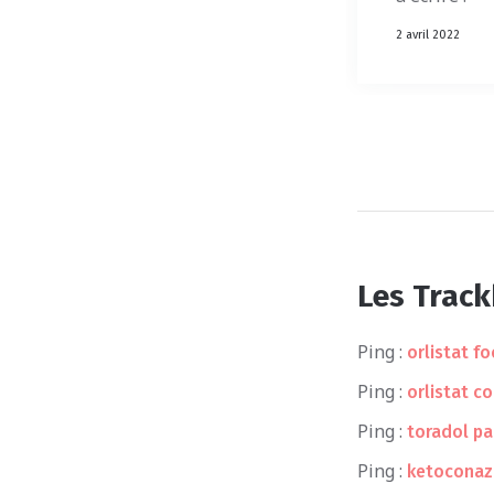
2 avril 2022
Les Trac
Ping :
orlistat f
Ping :
orlistat c
Ping :
toradol pa
Ping :
ketoconaz