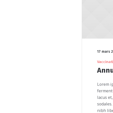
17 mars 
Vaccinat
Annu
Lorem ip
fermentu
lacus e
sodales.
nibh lib