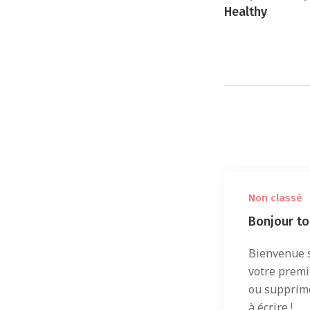
Healthy
Non classé
Bonjour to
Bienvenue s
votre premie
ou supprim
à écrire !