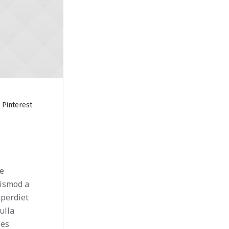
Pinterest
ue
uismod a
mperdiet
ulla
les