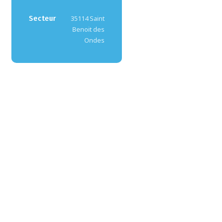
Secteur
35114 Saint
Benoit des
Ondes