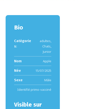
Bio
Catégorie
adultes
,
s:
Chats
,
Junior
Nom
Apple
Née
15/07/2025
Sexe
Mâle
Identifié primo-vacciné
Visible sur