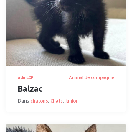
Animal de compagnie
admLCP
Balzac
Dans
,
,
chatons
Chats
Junior