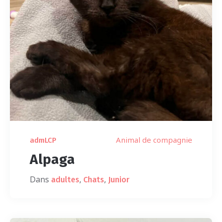
Animal de compagnie
admLCP
Alpaga
Dans
,
,
adultes
Chats
Junior