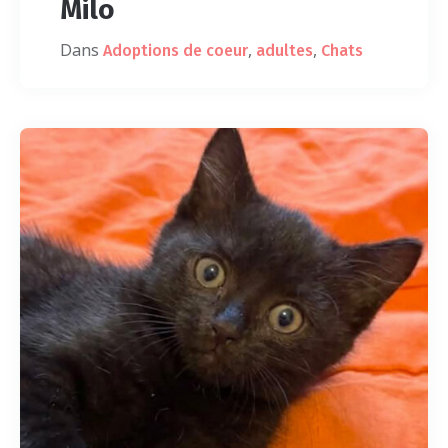
Milo
Dans
,
,
Adoptions de coeur
adultes
Chats