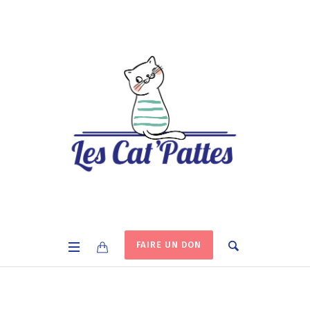
FAIRE UN DON
Auteur:
admLCP