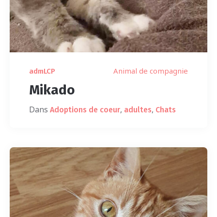
Animal de compagnie
admLCP
Mikado
Dans
,
,
Adoptions de coeur
adultes
Chats