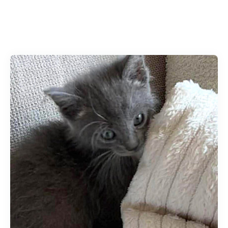
Accueil
»
Archives pour admLCP
»
Page 2