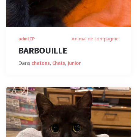
Animal de compagnie
admLCP
BARBOUILLE
Dans
,
,
chatons
Chats
Junior