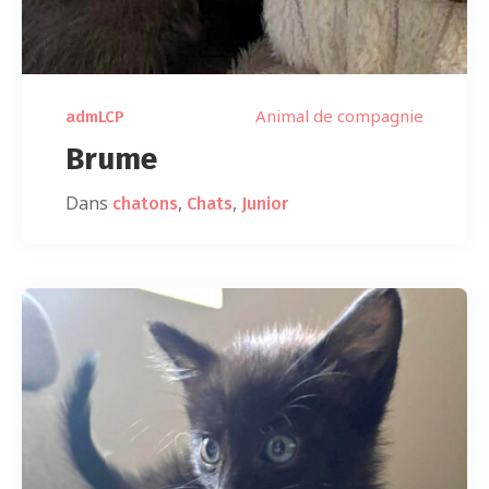
Animal de compagnie
admLCP
Brume
Dans
,
,
chatons
Chats
Junior