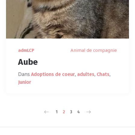
Animal de compagnie
admLCP
Aube
Dans
,
,
,
Adoptions de coeur
adultes
Chats
Junior
1
2
3
4